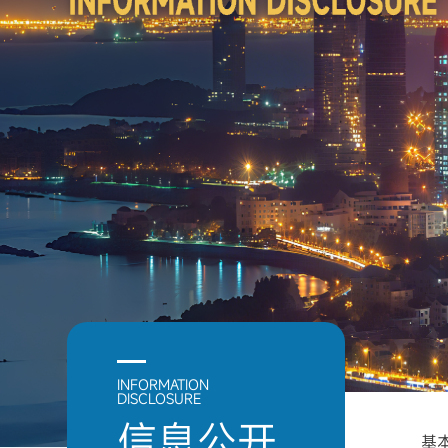
INFORMATION
DISCLOSURE
信息公开
基